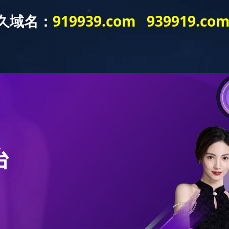
动(中国)
关于我们
新闻中心
医康养
药厂
动在线登录官网福州梅峰制药厂
乐动在线登录官