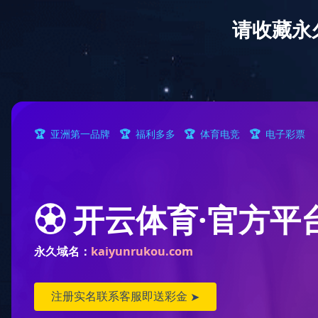
乐
医康养
首页>医康养>医药板块>乐动在线登录官网南京金陵制
乐动在线登录官网南京金陵制药厂
乐