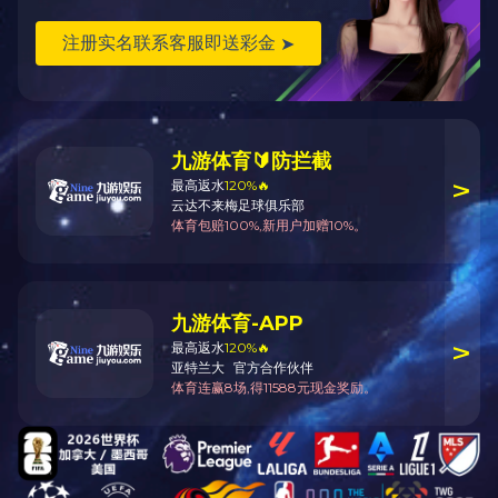
本报告为乐动在线登录官网发布的《企业质量信用报告》，
以PDF电子文档的形式在本公司网站向社会公布，欢迎下载阅
读并提出宝贵意见。请点击链接查看该报告，查看链接：乐
动在线登录官网质量信用报告2022-2023.pdf
乐动在线登录官网关于公布医药领域腐败问题集中整治工作举报方式的公告
2023/9/6 17:05:48
为推进乐动在线登录官网所属企业医药领域腐败问题集中整
治工作，加强违纪违法线索收集，方便群众反映问题和举报
线索，现公开市国资委、新工集团举报方式，接受社会各界
和广大群众的监督。 一、监督内容 1.医疗卫生机构内“关键少
数”和关键岗位的腐败问题。聚焦药品、器械、耗材“带金销
售”等易发多发腐败问题。 2.涉及医保基金使用的腐败问题。