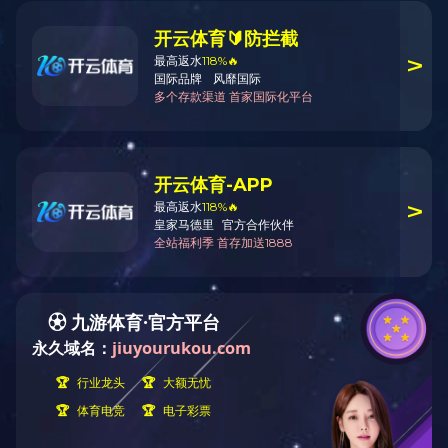
4月27日下午，公司组织召开年度质量、环境与职业健康
安全管理体系（QES体系）管理评审会议。会议主题为“锚定
卓越发展，深化体系赋能”。总裁陈海出席会议，副总裁
李剑
主持，体系各单位分管领导、部门负责人、内审团队参会，
特邀江苏省质量管理专家现场指导。
会议系统总结了2024年QES体系运行成效，围绕“管理体
系纵深推进”与“卓越绩效持续提升”展开深入讨论，质量专家
作现场点评指导。