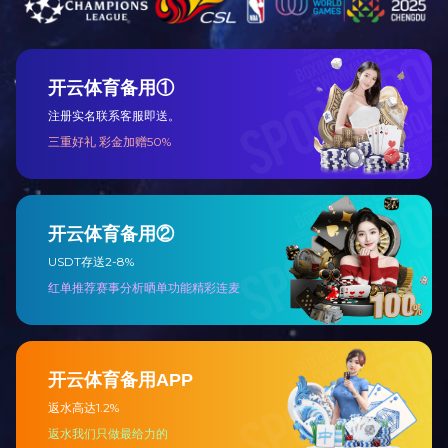
强智能化创新体系建设；
二是要打造长效治理标杆
，以QES体系为抓手，推动质量安
全目标从合规保障向战略引领转型，完善职业健康安全双重
预防机制，为
ESG
治理能力升级夯实管理基础；
三是要构建人才战略生态
，以“内审专家+业务骨干”复合培养
为导向，建立“初级培训-项目实践-体系赋能”的分层培育机
制，形成支撑管理体系迭代的核心人才储备池。
会议对2024年度体系优秀内审员进行了表彰。