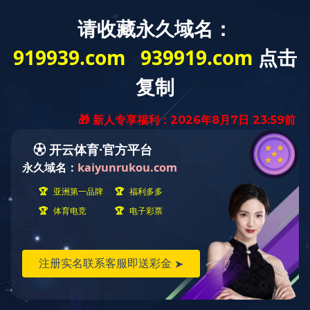
公司新闻
首页>关于我们>公司新闻
公司新闻
聚焦一线
党群活动
其他
公司召开2024年度QES体系管理评审
会